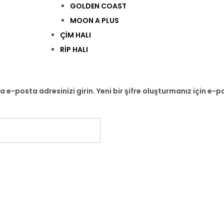
GOLDEN COAST
MOON A PLUS
ÇİM HALI
RİP HALI
ya e-posta adresinizi girin. Yeni bir şifre oluşturmanız için e-