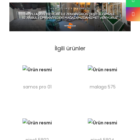
İlgili ürünler
samos pro 01
malaga 575
niceli 5802
niceli 5804